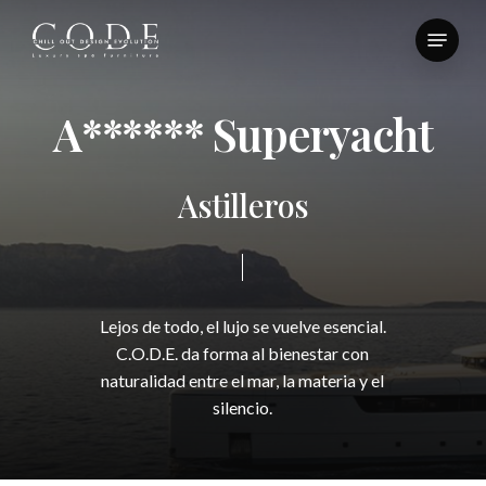
Skip
Menu
to
Close
main
Menu
content
A
*
*
*
*
*
*
S
u
p
e
r
y
a
c
h
t
A
s
t
i
l
l
e
r
o
s
Lejos
de
todo,
el
lujo
se
vuelve
esencial.
C.O.D.E.
da
forma
al
bienestar
con
naturalidad
entre
el
mar,
la
materia
y
el
silencio.