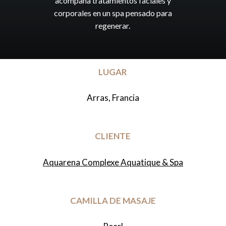
acompaña
tratamientos
faciales
y
corporales
en
un
spa
pensado
para
regenerar.
LUGAR
Arras, Francia
CLIENTE
Aquarena Complexe Aquatique & Spa
CAMILLA DE MASAJE