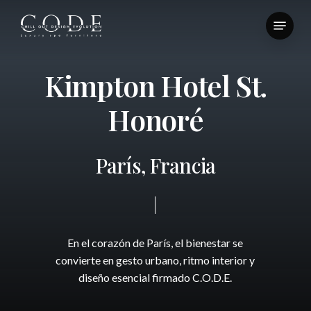
Skip
Menu
to
Close
main
Menu
content
K
i
m
p
t
o
n
H
o
t
e
l
S
t
.
H
o
n
o
r
é
P
a
r
í
s
,
F
r
a
n
c
i
a
En
el
corazón
de
París,
el
bienestar
se
convierte
en
gesto
urbano,
ritmo
interior
y
diseño
esencial
firmado
C.O.D.E.