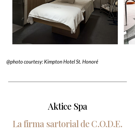
@photo courtesy:
K
i
m
p
t
o
n
H
o
t
e
l
S
t
.
H
o
n
o
r
é
Aktice Spa
La
firma
sartorial
de
C.O.D.E.