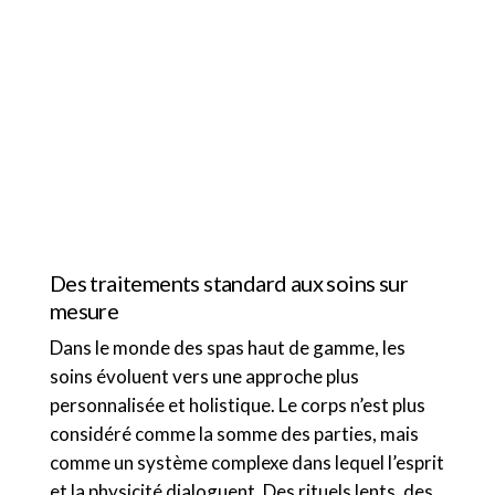
pour interpréter la détente d’une manière
consciente et contemporaine. Chaque modèle
est conçu pour accompagner le corps avec
naturel. Le design, inspiré des paysages et de
l’architecture, dialogue avec l’espace sans
s’imposer. Plus que des meubles, nos produits
sont des lieux dédiés au bien-être.
Des traitements standard aux soins sur
mesure
Dans le monde des spas haut de gamme, les
soins évoluent vers une approche plus
personnalisée et holistique. Le corps n’est plus
considéré comme la somme des parties, mais
comme un système complexe dans lequel l’esprit
et la physicité dialoguent. Des rituels lents, des