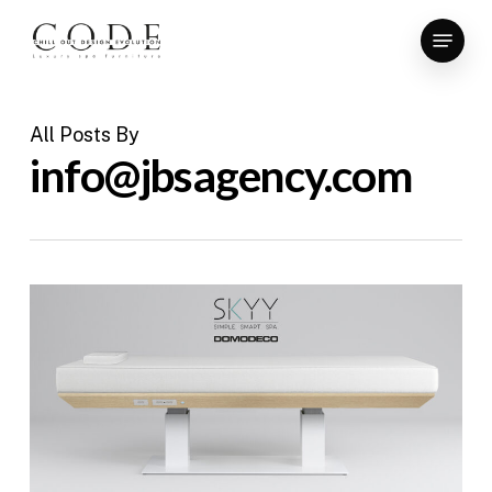
Skip
Menu
to
Close
main
Menu
content
All Posts By
info@jbsagency.com