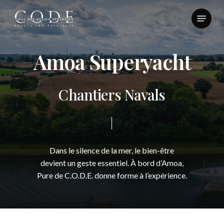
Skip
Menu
to
Close
main
Menu
content
A
m
o
a
S
u
p
e
r
y
a
c
h
t
C
h
a
n
t
i
e
r
s
N
a
v
a
l
s
Dans
le
silence
de
la
mer,
le
bien-être
devient
un
geste
essentiel.
À
bord
d’Amoa,
Pure
de
C.O.D.E.
donne
forme
à
l’expérience.