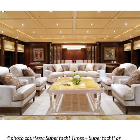
@photo courtesy: SuperYacht Times – SuperYachtFan