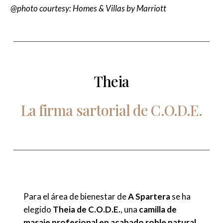
@photo courtesy: Homes & Villas by Marriott
Theia
La
firma
sartorial
de
C.O.D.E.
Para el área de bienestar de
A Spartera
se ha
elegido
Theia de C.O.D.E.
, una
camilla de
masaje profesional en acabado roble natural
,