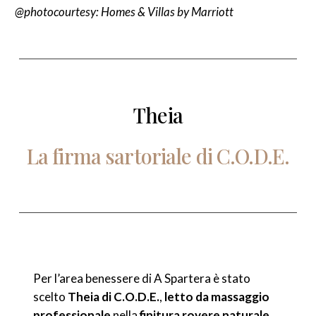
@photocourtesy: Homes & Villas by Marriott
Theia
La
firma
sartoriale
di
C.O.D.E.
Per l’area benessere di A Spartera è stato
scelto
Theia di C.O.D.E.
,
letto da massaggio
professionale
nella
finitura rovere naturale
,