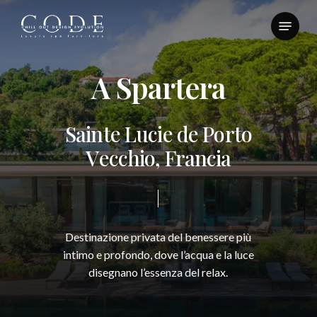
Skip
Menu
to
Close
main
Menu
content
A
S
p
a
r
t
e
r
a
S
a
i
n
t
e
L
u
c
i
e
d
e
P
o
r
t
o
V
e
c
c
h
i
o
,
F
r
a
n
c
i
a
Destinazione
privata
del
benessere
più
intimo
e
profondo,
dove
l’acqua
e
la
luce
disegnano
l’essenza
del
relax.