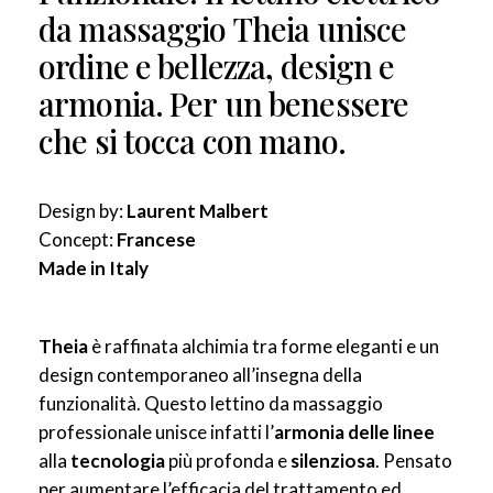
da
massaggio
Theia
unisce
ordine
e
bellezza,
design
e
armonia.
Per
un
benessere
che
si
tocca
con
mano.
Design by:
Laurent Malbert
Concept:
Francese
Made in Italy
Theia
è raffinata alchimia tra forme eleganti
e un
design contemporaneo all’insegna della
funzionalità. Questo lettino da massaggio
professionale unisce infatti l’
armonia delle linee
alla
tecnologia
più profonda e
silenziosa
. Pensato
per aumentare l’efficacia del trattamento ed