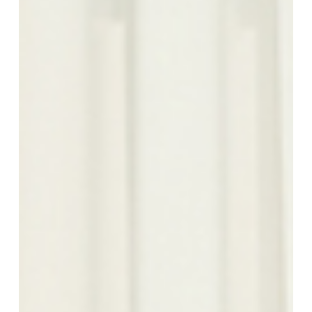
Lima
Forrest
Sky
Blue