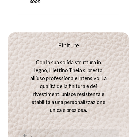
soon
in un vero e proprio
bagno
trattamenti, trasformandoli in
sonoro.
un’esperienza completa e
profonda all’interno del lettino da
massaggio.
Finiture
Con la sua solida struttura in
legno, il lettino Theia si presta
all’uso professionale intensivo. La
qualità della finitura e dei
rivestimenti unisce resistenza e
stabilità a una personalizzazione
unica e preziosa.