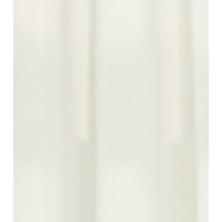
Camel
Trufa
Taupe
Tabac