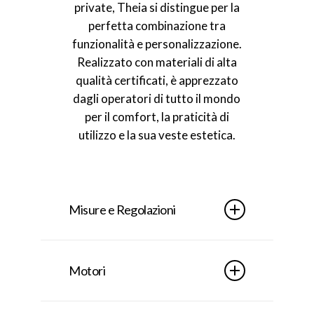
private, Theia si distingue per la
perfetta combinazione tra
funzionalità e personalizzazione.
Realizzato con materiali di alta
qualità certificati, è apprezzato
dagli operatori di tutto il mondo
per il comfort, la praticità di
utilizzo e la sua veste estetica.
Misure e Regolazioni
Il lettino da massaggio Theia
misura
202×84 cm
e offre
Motori
un’altezza variabile da
60 a 90 cm
,
con
30 cm di corsa dei motori
. Lo
I
quattro motori elettrici