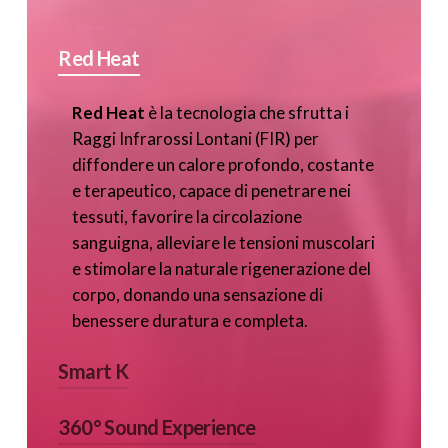
Red Heat
Red Heat
è la tecnologia che sfrutta i
Raggi Infrarossi Lontani (FIR) per
diffondere un calore profondo, costante
e terapeutico, capace di penetrare nei
tessuti, favorire la circolazione
sanguigna, alleviare le tensioni muscolari
e stimolare la naturale rigenerazione del
corpo, donando una sensazione di
benessere duratura e completa.
Smart K
360° Sound Experience
Smart K
è un tessuto
bio-ceramico