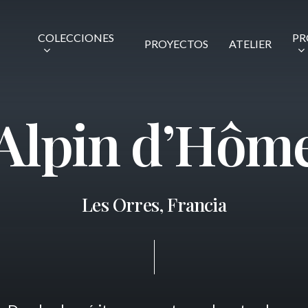
COLECCIONES
PR
PROYECTOS
ATELIER
A
l
p
i
n
d
’
H
ô
m
L
e
s
O
r
r
e
s
,
F
r
a
n
c
i
a