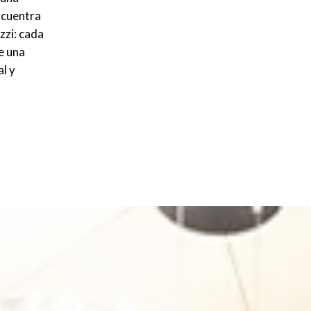
ncuentra
zzi: cada
e una
al y