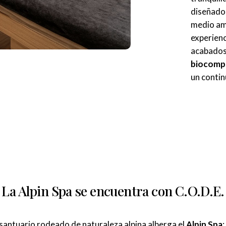
diseñado
medio am
experien
acabados 
biocompa
un contin
La Alpin Spa se encuentra con C.O.D.E.
santuario rodeado de naturaleza alpina alberga el
Alpin Spa
: