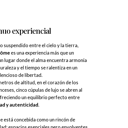
nuo experiencial
o suspendido entre el cielo y la tierra,
’Hôme
es una experiencia más que un
un lugar donde el alma encuentra armonía
turaleza y el tiempo se ralentiza en un
ilencioso de libertad.
etros de altitud, en el corazón de los
nceses, cinco cúpulas de lujo se abren al
ofreciendo un equilibrio perfecto entre
d y autenticidad
.
te está concebida como un rincón de
dad: espacios esenciales pero envolventes,