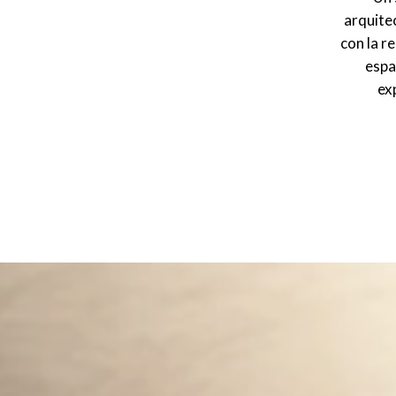
arquite
con la r
espa
exp