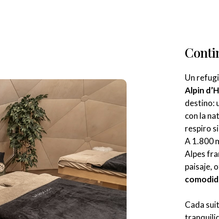
Conti
Un refugi
Alpin d
destino: 
con la na
respiro s
A 1.800 m
Alpes fra
paisaje, 
comodida
Cada sui
tranquili