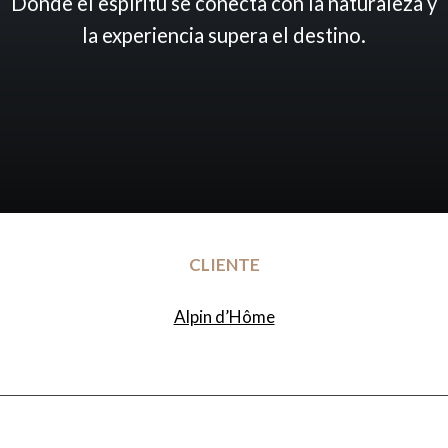
Donde
el
espíritu
se
conecta
con
la
naturaleza
y
la
experiencia
supera
el
destino.
CLIENTE
Alpin d’Hôme